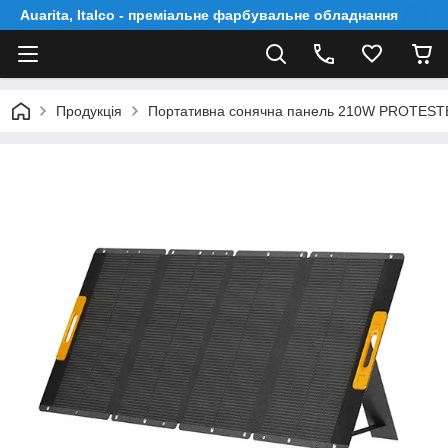
Auarita, Italco - преміальне фарбувальне обладнання
Продукція
Пopтaтивнa coнячнa пaнeль 210W PROTES