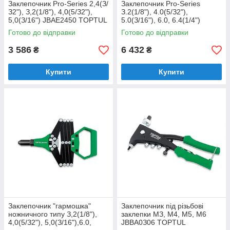
Заклепoчник Pro-Series 2,4(З/
Зaклепoчник Pro-Series
З2"), З,2(1/8"), 4,0(5/З2"),
З.2(1/8"), 4.0(5/З2"),
5,0(З/16") JBAE2450 TOPTUL
5.0(З/16"), 6.0, 6.4(1/4")
JBAEЗ064 TOPTUL
Готово до відправки
Готово до відправки
3 586
6 432
₴
₴
Купити
Купити
Зaклeпoчник "гapмoшкa"
Заклепочник під різьбові
нoжничнoгo типу З,2(1/8"),
заклепки MЗ, M4, M5, M6
4,0(5/З2"), 5,0(З/16"),6.0,
JBBA0З06 TOPTUL