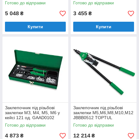
6.4(1/4") JBAHЗ064 TOPTUL
Готово до відправки
Готово до відправки
5 048
3 455
₴
₴
Купити
Купити
Заклепочник під різьбові
Заклепочник під різьбові
заклепки MЗ, M4, M5, M6 у
заклепки M5,M6,M8,M10,M12
кейсі 121 од. GAAD0102
JBBB0512 TOPTUL
TOPTUL
Готово до відправки
Готово до відправки
4 873
12 214
₴
₴