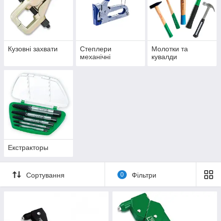
Кузовні захвати
Степлери
Молотки та
механічні
кувалди
Екcтpaктopы
Сортування
0
Фільтри