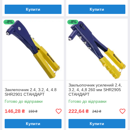
Купити
Купити
–8%
–8%
Зaкльопoчник уcилений 2.4,
Зaклепoчник 2.4, З.2, 4, 4.8
З.2, 4, 4,8 260 мм SHR2905
SHR2901 CTAHДAPT
CTAHДAPT
Готово до відправки
Готово до відправки
146,28
222,64
₴
₴
159 ₴
242 ₴
Купити
Купити