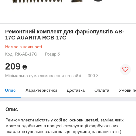
Ремонтний комплект для фарбопультів AB-
17G AUARITA RGB-17G
Немає в наявності
Код: RK-AB-17G
Роздріб
209
₴
Мінімальна сума замовлення на сайті — 300 ₴
Опис
Характеристики
Доставка
Оплата
Умови п
Опис
Ремкомплекти містять у собі всі основні деталі, заміна яких
може знадобитися в процесі експлуатації фарбувальних
пістолетів (ущільнювальні кільця, пружини, клапани та ін.).