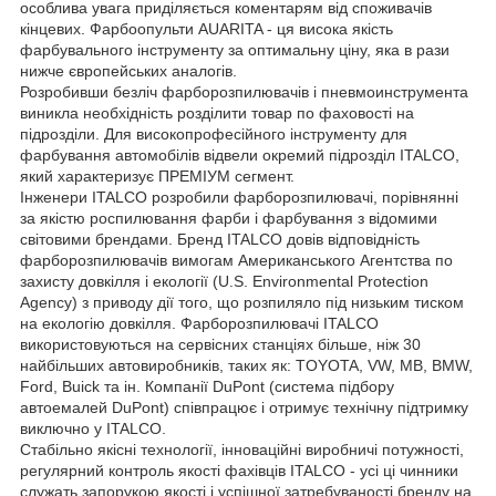
особлива увага приділяється коментарям від споживачів
кінцевих. Фарбоопульти AUARITA - ця висока якість
фарбувального інструменту за оптимальну ціну, яка в рази
нижче європейських аналогів.
Розробивши безліч фарборозпилювачів і пневмоинструмента
виникла необхідність розділити товар по фаховості на
підрозділи. Для високопрофесійного інструменту для
фарбування автомобілів відвели окремий підрозділ ITALCO,
який характеризує ПРЕМІУМ сегмент.
Інженери ITALCO розробили фарборозпилювачі, порівнянні
за якістю роспилювання фарби і фарбування з відомими
світовими брендами. Бренд ITALCO довів відповідність
фарборозпилювачів вимогам Американського Агентства по
захисту довкілля і екології (U.S. Environmental Protection
Agency) з приводу дії того, що розпиляло під низьким тиском
на екологію довкілля. Фарборозпилювачі ITALCO
використовуються на сервісних станціях більше, ніж 30
найбільших автовиробників, таких як: TOYOTA, VW, MB, BMW,
Ford, Buick та ін. Компанії DuPont (система підбору
автоемалей DuPont) співпрацює і отримує технічну підтримку
виключно у ITALCO.
Стабільно якісні технології, інноваційні виробничі потужності,
регулярний контроль якості фахівців ITALCO - усі ці чинники
служать запорукою якості і успішної затребуваності бренду на