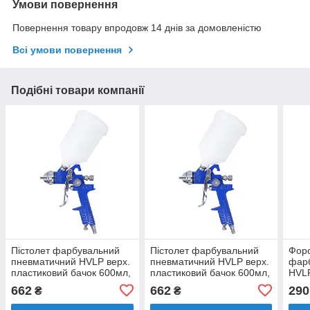
Умови повернення
Повернення товару впродовж 14 днів за домовленістю
Всі умови повернення
Подібні товари компанії
Пістолет фарбувальний
Пістолет фарбувальний
Форс
пневматичний HVLP верх.
пневматичний HVLP верх.
фар
пластиковий бачок 600мл,
пластиковий бачок 600мл,
HVLP
форсунка-1,4мм
форсунка-1,3мм
фор
662
662
290
₴
₴
AIRKRAFT H827P1-1.4
AIRKRAFT H827P1-1.3
AIR