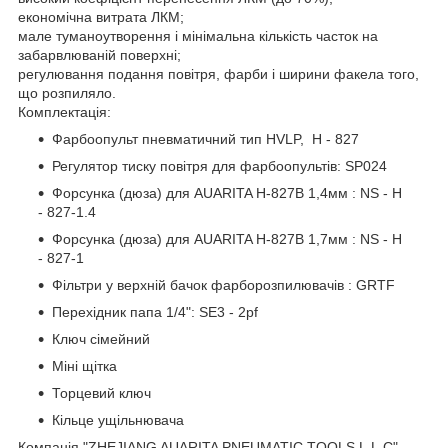
економічна витрата ЛКМ;
мале туманоутворення і мінімальна кількість часток на
забарвлюваній поверхні;
регулювання подання повітря, фарби і ширини факела того,
що розпиляло.
Комплектація:
Фарбоопульт пневматичний тип HVLP, H - 827
Регулятор тиску повітря для фарбоопультів: SP024
Форсунка (дюза) для AUARITA H-827B 1,4мм : NS - H
- 827-1.4
Форсунка (дюза) для AUARITA H-827B 1,7мм : NS - H
- 827-1
Фільтри у верхній бачок фарборозпилювачів : GRTF
Перехідник папа 1/4": SE3 - 2pf
Ключ сімейний
Міні щітка
Торцевий ключ
Кільце ущільнювача
Компанія "ZHEJIANG AUARITA PNEUMATIC TOOLS L.L.C".