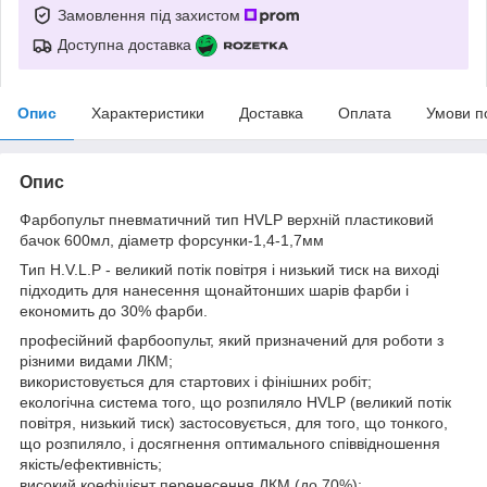
Замовлення під захистом
Доступна доставка
Опис
Характеристики
Доставка
Оплата
Умови п
Опис
Фарбопульт пневматичний тип HVLP верхній пластиковий
бачок 600мл, діаметр форсунки-1,4-1,7мм
Тип H.V.L.P - великий потік повітря і низький тиск на виході
підходить для нанесення щонайтонших шарів фарби і
економить до 30% фарби.
професійний фарбоопульт, який призначений для роботи з
різними видами ЛКМ;
використовується для стартових і фінішних робіт;
екологічна система того, що розпиляло HVLP (великий потік
повітря, низький тиск) застосовується, для того, що тонкого,
що розпиляло, і досягнення оптимального співвідношення
якість/ефективність;
високий коефіцієнт перенесення ЛКМ (до 70%);