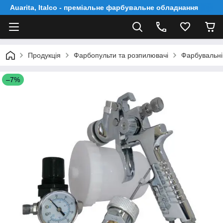
Auarita, Italco - преміальне фарбувальне обладнання
Продукція
Фарбопульти та розпилювачі
Фарбувальні
–7%