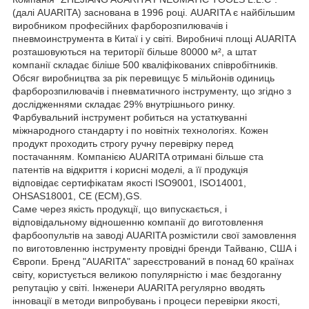
(далі AUARITA) заснована в 1996 році. AUARITA є найбільшим
виробником професійних фарборозпилювачів і
пневмоинструмента в Китаї і у світі. Виробничі площі AUARITA
розташовуються на території більше 80000 м², а штат
компанії складає біліше 500 кваліфікованих співробітників.
Обсяг виробництва за рік перевищує 5 мільйонів одиниць
фарборозпилювачів і пневматичного інструменту, що згідно з
дослідженнями складає 29% внутрішнього ринку.
Фарбувальний інструмент робиться на устаткуванні
міжнародного стандарту і по новітніх технологіях. Кожен
продукт проходить строгу ручну перевірку перед
постачанням. Компанією AUARITA отримані більше ста
патентів на відкриття і корисні моделі, а її продукція
відповідає сертифікатам якості ISO9001, ISO14001,
OHSAS18001, CE (ECM),GS.
Саме через якість продукції, що випускається, і
відповідальному відношенню компанії до виготовлення
фарбоопультів на заводі AUARITA розмістили свої замовлення
по виготовленню інструменту провідні бренди Тайваню, США і
Європи. Бренд "AUARITA" зареєстрований в понад 60 країнах
світу, користується великою популярністю і має бездоганну
репутацію у світі. Інженери AUARITA регулярно вводять
інновації в методи випробувань і процеси перевірки якості,