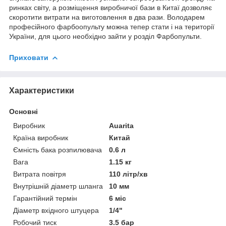
ринках світу, а розміщення виробничої бази в Китаї дозволяє
скоротити витрати на виготовлення в два рази. Володарем
професійного фарбоопульту можна тепер стати і на території
України, для цього необхідно зайти у розділ Фарбопульти.
Приховати
Характеристики
Основні
Виробник
Auarita
Країна виробник
Китай
Ємність бака розпилювача
0.6 л
Вага
1.15 кг
Витрата повітря
110 літр/хв
Внутрішній діаметр шланга
10 мм
Гарантійний термін
6 міс
Діаметр вхідного штуцера
1/4"
Робочий тиск
3.5 бар