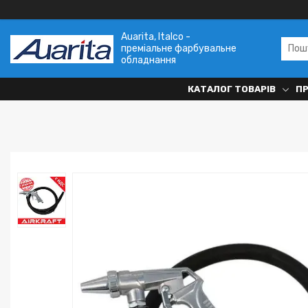
Auarita, Italco -
преміальне фарбувальне
обладнання
КАТАЛОГ ТОВАРІВ
П