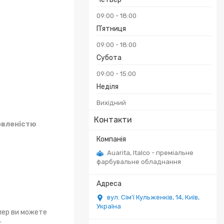
09:00
18:00
Пʼятниця
09:00
18:00
Субота
09:00
15:00
Неділя
Вихідний
Контакти
овленістю
Auarita, Italco - преміальне
фарбувальне обладнання
вул. Сім'ї Кульженків, 14, Київ,
Україна
епер ви можете
.