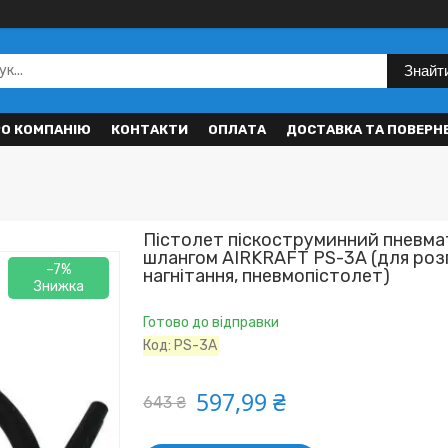
Знайт
РО КОМПАНІЮ
КОНТАКТИ
ОПЛАТА
ДОСТАВКА ТА ПОВЕРН
Пістолет піскоструминний пневма
шлангом AIRKRAFT PS-3А (для роз
–7%
нагнітання, пневмопістолет)
Готово до відправки
Код:
PS-3A
597,99 ₴
643 ₴