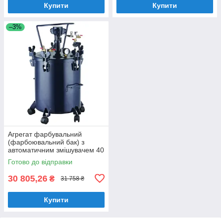
Купити
Купити
–3%
Агрегат фарбувальний
(фарбоювальний бак) з
автоматичним змішувачем 40
л AEROPRO RP8317A
Готово до відправки
30 805,26
₴
31 758 ₴
Купити