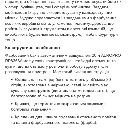
параметри обладнання дають змогу використовувати його як
у сфері будівництва, так і сфері виробництва. Завдяки
мобільності їх зручно використовувати у важкодоступних
місцях. Чудово справляється і з завданнями з фарбування
всіляких виробів із металу, каменю, пластику, дерева, що
робить їх зручним інструментом в арсеналі компаній, що
виробляють будівельні металоконструкції, меблі, фурнітури
тощо.
Конструктивні особливості
Фарбований бак з автоматичним змішувачем 20 л AEROPRO
RP8363A має у своїй конструкції всі необхідні елементи та
вузли, що дають змогу розпочати роботу відразу після
розпакування пристрою. Має такий вигляд конструкція:
Ємність для лакофарбового матеріалу об'ємом 20
літрів, виготовлена з неіржавкої сталі. Місткість має
суцільну конструкцію (виготовлена методом лиття), що
багаторазово збільшує міцність на розрив.
Кришка, що герметично закривається замками з
болтовим з'єднанням.
Кріплення для шланга подавання стисненого повітря
та шланга фарбувального пістолета (фарба);