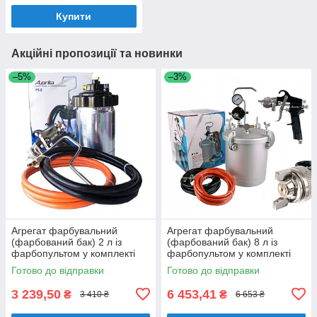
Купити
Акційні пропозиції та новинки
–5%
–3%
Агрегат фарбувальний
Агрегат фарбувальний
(фарбований бак) 2 л із
(фарбований бак) 8 л із
фарбопультом у комплекті
фарбопультом у комплекті
AUARITA PT-2-2.0
AUARITA PT-8-2.0
Готово до відправки
Готово до відправки
3 239,50
6 453,41
₴
₴
3 410 ₴
6 653 ₴