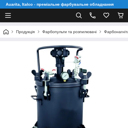
Auarita, Italco - преміальне фарбувальне обладнання
Продукція
Фарбопульти та розпилювачі
Фарбонагніт