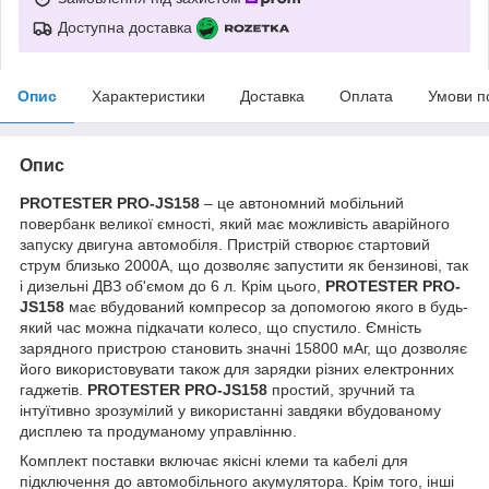
Доступна доставка
Опис
Характеристики
Доставка
Оплата
Умови п
Опис
PROTESTER PRO-JS158
– це автономний мобільний
повербанк великої ємності, який має можливість аварійного
запуску двигуна автомобіля. Пристрій створює стартовий
струм близько 2000А, що дозволяє запустити як бензинові, так
і дизельні ДВЗ об'ємом до 6 л. Крім цього,
PROTESTER PRO-
JS158
має вбудований компресор за допомогою якого в будь-
який час можна підкачати колесо, що спустило. Ємність
зарядного пристрою становить значні 15800 мАг, що дозволяє
його використовувати також для зарядки різних електронних
гаджетів.
PROTESTER PRO-JS158
простий, зручний та
інтуїтивно зрозумілий у використанні завдяки вбудованому
дисплею та продуманому управлінню.
Комплект поставки включає якісні клеми та кабелі для
підключення до автомобільного акумулятора. Крім того, інші