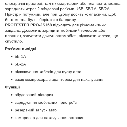
електричні пристрої, такі як смартфони або планшети, можна
заряджати через 2 вбудовані роз'єми USB: 5В/1А, 5В/2А.
Пристрій потужний, але при цьому досить компактний, щоб
його можна було зберігати в бардачку.
PROTESTER PRO-JS158
підходить для різноманітних
завдань. Дозволить зарядити мобільний телефон або
планшет, запустити двигун автомобіля, підкачати колесо, що
спустило.
Роз'єми вихідні
5В-1А
5В-2А
підключення кабелів для пуску авто
вихід компресора з адаптером для накачування
Функції
вбудований ліхтарик
заряджання мобільних пристроїв
резервний запуск авто
компресор для накачування автошин