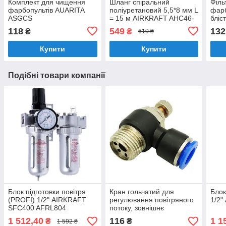
Комплект для чищення
Шланг спіральний
Філь
фарбопультів AUARITA
поліуретановий 5,5*8 мм L
фарб
ASGCS
= 15 м AIRKRAFT AHC46-
бліс
C (для компресора,
118
549
132
₴
₴
610 ₴
пневматичний,
задушливий)
Купити
Купити
Подібні товари компанії
Блок підготовки повітря
Кран гольчатий для
Блок
(PROFI) 1/2" AIRKRAFT
регулювання повітряного
1/2
SFC400 AFRL804
потоку, зовнішнє
різьблення 3/8" і цангове
1 512,40
116
1 1
₴
₴
1 592 ₴
з'єднання для