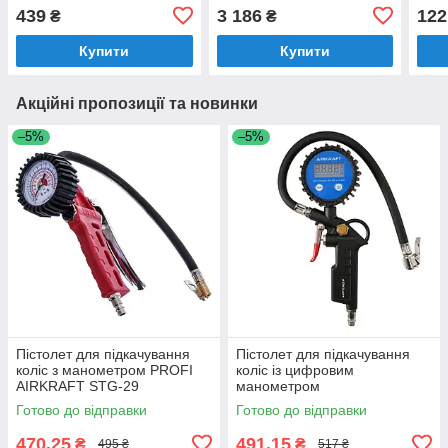
STG-04 (пневматичний,
M11*
439
3 186
122
₴
₴
для коліс, пневмопістолет)
Купити
Купити
Акційні пропозиції та новинки
–5%
–5%
Пістолет для підкачування
Пістолет для підкачування
коліс з манометром PROFI
коліс із цифровим
AIRKRAFT STG-29
манометром
(пневматичний, для коліс,
Готово до відправки
Готово до відправки
пневмопістолет)
470,25
491,15
₴
₴
495 ₴
517 ₴