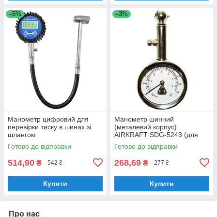
–5%
–3%
Манометр цифровий для
Манометр шинний
перевірки тиску в шинах зі
(металевий корпус)
шлангом
AIRKRAFT SDG-5243 (для
шин, вимірювач тиску,
Готово до відправки
Готово до відправки
автомобільний)
514,90
268,69
₴
₴
542 ₴
277 ₴
Купити
Купити
Про нас