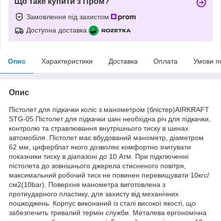
Що таке купити з Пром?
Замовлення під захистом
Доступна доставка
Опис
Характеристики
Доставка
Оплата
Умови п
Опис
Пістолет для підкачки коліс з манометром (блістер)AIRKRAFT
STG-05.Пістолет для підкачки шин необхідна річ для підкачки,
контролю та стравлювання внутрішнього тиску в шинах
автомобіля. Пістолет має вбудований манометр, діаметром
62 мм, циферблат якого дозволяє комфортно зчитувати
показники тиску в діапазоні до 10 Атм. При підключенні
пістолета до зовнішнього джерела стисненого повітря,
максимальний робочий тиск не повинен перевищувати 10кгс/
см2(10bar). Поверхня манометра виготовлена з
протиударного пластику, для захисту від механічних
пошкоджень. Корпус виконаний із сталі високої якості, що
забезпечить тривалий термін служби. Металева ергономічна