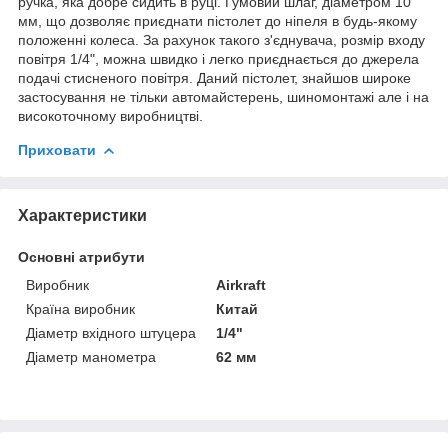
ручка, яка добре сидить в руці. Гумовий шлаг, діаметром 10
мм, що дозволяє приєднати пістолет до ніпеля в будь-якому
положенні колеса. За рахунок такого з'єднувача, розмір входу
повітря 1/4", можна швидко і легко приєднається до джерела
подачі стисненого повітря. Даний пістолет, знайшов широке
застосування не тільки автомайстерень, шиномонтажі але і на
високоточному виробництві.
Приховати
Характеристики
Основні атрибути
Виробник
Airkraft
Країна виробник
Китай
Діаметр вхідного штуцера
1/4"
Діаметр манометра
62 мм