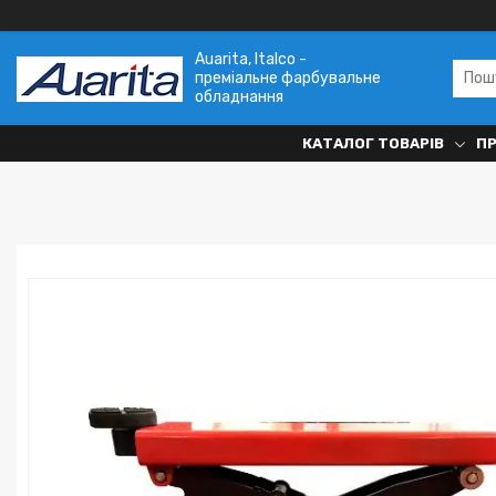
Auarita, Italco -
преміальне фарбувальне
обладнання
КАТАЛОГ ТОВАРІВ
П