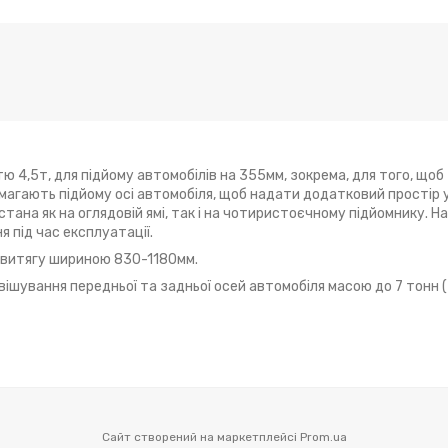
 4,5т, для підйому автомобілів на 355мм, зокрема, для того, щоб
 вимагають підйому осі автомобіля, щоб надати додатковий простір 
тана як на оглядовій ямі, так і на чотиристоєчному підйомнику. Н
 під час експлуатації.
 витягу шириною 830-1180мм.
ішування передньої та задньої осей автомобіля масою до 7 тонн 
Сайт створений на маркетплейсі
Prom.ua