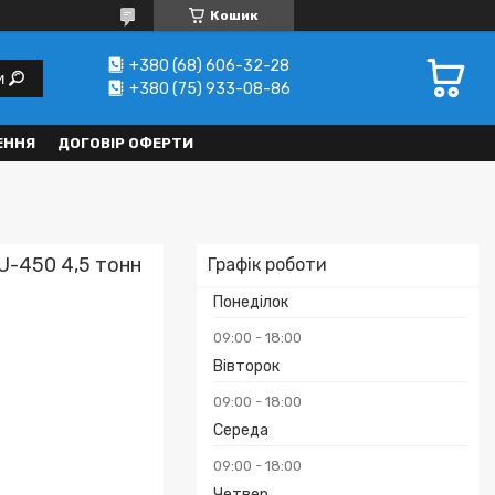
Кошик
+380 (68) 606-32-28
и
+380 (75) 933-08-86
ЕННЯ
ДОГОВІР ОФЕРТИ
U-450 4,5 тонн
Графік роботи
Понеділок
09:00
18:00
Вівторок
09:00
18:00
Середа
09:00
18:00
Четвер