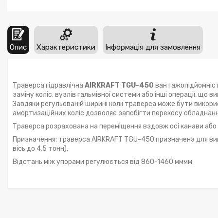
Опис
Характеристики
Інформація для замовлення
Траверса гідравлічна
AIRKRAFT TGU-450
вантажопідйомністю
заміну коліс, вузлів гальмівної системи або інші операції, що
Завдяки регульованій ширині колії траверса може бути викорис
амортизаційних коліс дозволяє запобігти перекосу обладнання
Траверса розрахована на переміщення вздовж осі канави або
Призначення: траверса AIRKRAFT TGU-450 призначена для вив
вісь до 4,5 тонн).
Відстань між упорами регулюється від 860-1460 мммм