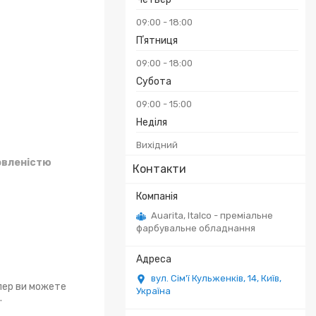
09:00
18:00
Пʼятниця
09:00
18:00
Субота
09:00
15:00
Неділя
Вихідний
овленістю
Контакти
Auarita, Italco - преміальне
фарбувальне обладнання
вул. Сім'ї Кульженків, 14, Київ,
епер ви можете
Україна
.