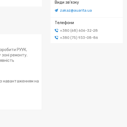
zakaz@auarita.ua
+380 (68) 606-32-28
+380 (75) 933-08-86
 зробити РУУК,
у зоні ремонту.
аявність
(з навантаженням на