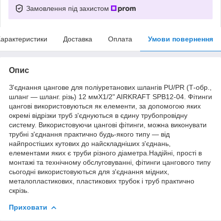
Замовлення під захистом
арактеристики
Доставка
Оплата
Умови повернення
Опис
З'єднання цангове для поліуретанових шлангів PU/PR (Т-обр.,
шланг — шланг. різь) 12 ммX1/2" AIRKRAFT SPB12-04. Фітинги
цангові використовуються як елементи, за допомогою яких
окремі відрізки труб з'єднуються в єдину трубопровідну
систему. Використовуючи цангові фітинги, можна виконувати
трубні з'єднання практично будь-якого типу — від
найпростіших кутових до найскладніших з'єднань,
елементами яких є труби різного діаметра.Надійні, прості в
монтажі та технічному обслуговуванні, фітинги цангового типу
сьогодні використовуються для з'єднання мідних,
металопластикових, пластикових трубок і труб практично
скрізь.
Приховати