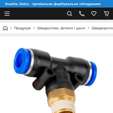
Auarita, Italco - преміальне фарбувальне обладнання
Продукція
Швидкоз'єми, фітинги і цанги
Швидкороз'єм