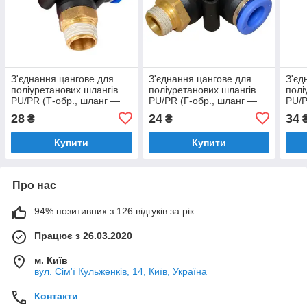
З'єднання цангове для
З'єднання цангове для
З'єд
поліуретанових шлангів
поліуретанових шлангів
полі
PU/PR (Т-обр., шланг —
PU/PR (Г-обр., шланг —
PU/P
шланг — зовнішній. різь) 6
зовнішній. різь) 6 ммX1/8"
шлан
28
24
34
₴
₴
ммX1/8"
AIRKRAFT
ммX
Купити
Купити
Про нас
94% позитивних з 126 відгуків за рік
Працює з 26.03.2020
м. Київ
вул. Сім'ї Кульженків, 14, Київ, Україна
Контакти