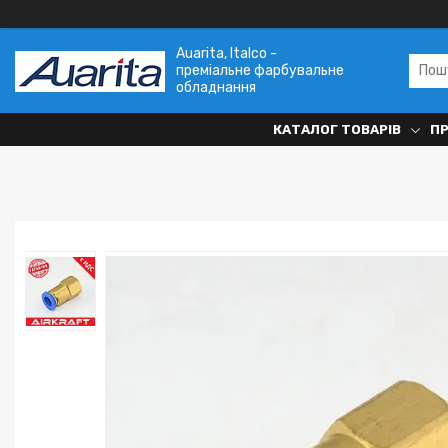
Auarita, Italco -
преміальне фарбувальне
обладнання
КАТАЛОГ ТОВАРІВ
П