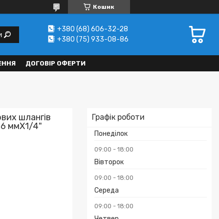
Кошик
+380 (68) 606-32-28
и
+380 (75) 933-08-86
ЕННЯ
ДОГОВІР ОФЕРТИ
ових шлангів
Графік роботи
 6 ммX1/4"
Понеділок
09:00
18:00
Вівторок
09:00
18:00
Середа
₴
09:00
18:00
Четвер