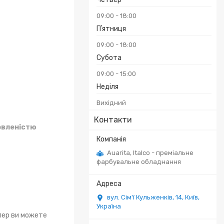
09:00
18:00
Пʼятниця
09:00
18:00
Субота
09:00
15:00
Неділя
Вихідний
Контакти
овленістю
Auarita, Italco - преміальне
фарбувальне обладнання
вул. Сім'ї Кульженків, 14, Київ,
Україна
епер ви можете
.