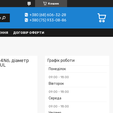
Кошик
+380 (68) 606-32-28
и
+380 (75) 933-08-86
ЕННЯ
ДОГОВІР ОФЕРТИ
4N6, діаметр
Графік роботи
TUL
Понеділок
09:00
18:00
Вівторок
09:00
18:00
Середа
09:00
18:00
Четвер