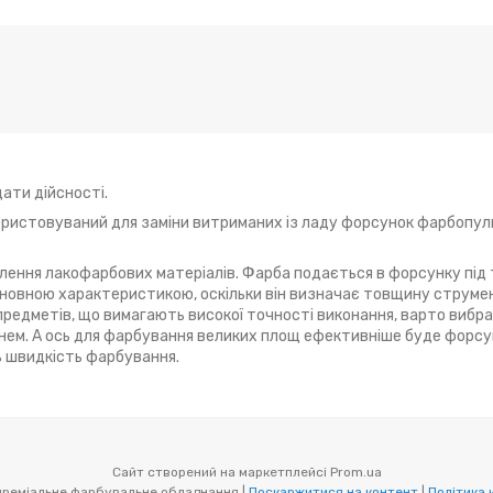
ати дійсності.
ористовуваний для заміни витриманих із ладу форсунок фарбопуль
лення лакофарбових матеріалів. Фарба подається в форсунку під
сновною характеристикою, оскільки він визначає товщину струмен
редметів, що вимагають високої точності виконання, варто вибр
ем. А ось для фарбування великих площ ефективніше буде форсу
 швидкість фарбування.
Сайт створений на маркетплейсі
Prom.ua
Auarita, Italco - преміальне фарбувальне обладнання |
Поскаржитися на контент
|
Політика 