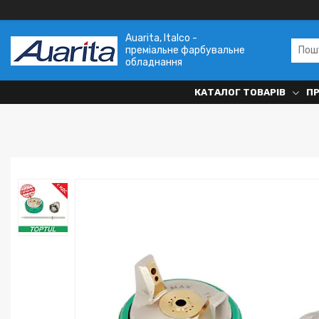
Auarita, Italco -
преміальне фарбувальне
обладнання
КАТАЛОГ ТОВАРІВ
П