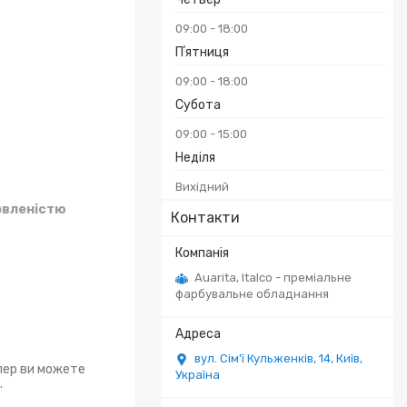
09:00
18:00
Пʼятниця
09:00
18:00
Субота
09:00
15:00
Неділя
Вихідний
овленістю
Контакти
Auarita, Italco - преміальне
фарбувальне обладнання
вул. Сім'ї Кульженків, 14, Київ,
епер ви можете
Україна
.