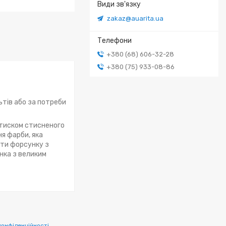
zakaz@auarita.ua
+380 (68) 606-32-28
+380 (75) 933-08-86
тів або за потреби
 тиском стисненого
я фарби, яка
ати форсунку з
нка з великим
конфіденційності