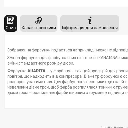
Опис
Характеристики
Інформація для замовлення
Зображення форсунки подається як приклад і може не відповід
Змінна форсунка для фарбувальних пістолетів KANA14N6, вик
зміни стандартного розміру дюзи.
Форсунка
AUARITA
— у фарбопультах цей пристрій для розпи
повітря, що надходить від компресора. Діаметр форсунки є о
розпорошуватиметься. Для фарбування невеликих деталей і п
невеликим діаметром, щоб фарба розпилялася тонким струмен
діаметром — розпилення фарби ширшим струменем підвищить