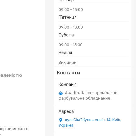
09:00
18:00
Пʼятниця
09:00
18:00
Субота
09:00
15:00
Неділя
Вихідний
Контакти
овленістю
Auarita, Italco - преміальне
фарбувальне обладнання
вул. Сім'ї Кульженків, 14, Київ,
Україна
епер ви можете
.