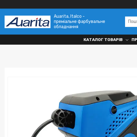
Auarita, Italco -
преміальне фарбувальне
обладнання
КАТАЛОГ ТОВАРІВ
П