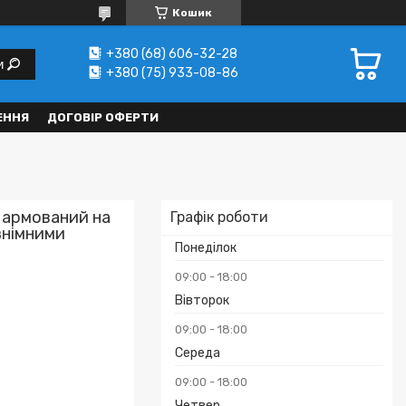
Кошик
+380 (68) 606-32-28
и
+380 (75) 933-08-86
ЕННЯ
ДОГОВІР ОФЕРТИ
 армований на
Графік роботи
знімними
Понеділок
09:00
18:00
Вівторок
09:00
18:00
Середа
09:00
18:00
Четвер