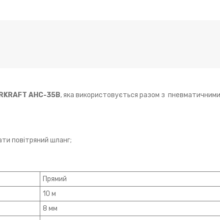
IRKRAFT AHC-35B
, яка використовується разом з пневматичними
ти повітряний шланг;
Прямий
10 м
8 мм