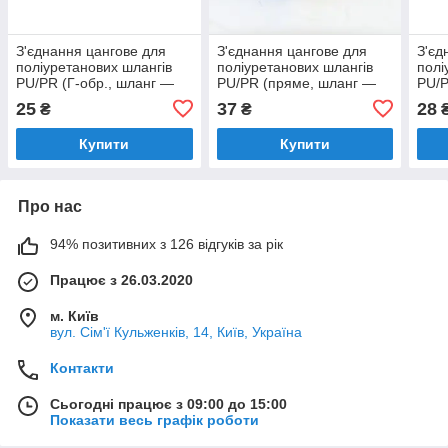
З'єднання цангове для
З'єднання цангове для
З'єд
поліуретанових шлангів
поліуретанових шлангів
полі
PU/PR (Г-обр., шланг —
PU/PR (пряме, шланг —
PU/P
внутр. різь) 4 ммX1/8"
внутр. різь) 4 ммX1/4"
внут
25
37
28
₴
₴
Купити
Купити
Про нас
94% позитивних з 126 відгуків за рік
Працює з 26.03.2020
м. Київ
вул. Сім'ї Кульженків, 14, Київ, Україна
Контакти
Сьогодні працює з 09:00 до 15:00
Показати весь графік роботи