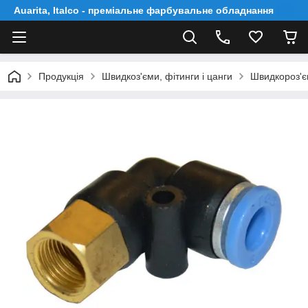
Auarita, Italco - преміальне фарбувальне обладнання
Продукція
Швидкоз'єми, фітинги і цанги
Швидкороз'єм