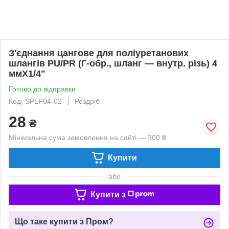
З'єднання цангове для поліуретанових
шлангів PU/PR (Г-обр., шланг — внутр. різь) 4
ммX1/4"
Готово до відправки
Код: SPLF04-02
Роздріб
28
₴
Мінімальна сума замовлення на сайті — 300 ₴
Купити
або
Купити з
Що таке купити з Пром?