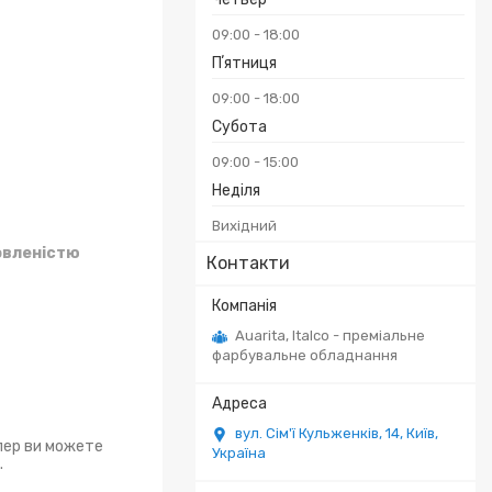
09:00
18:00
Пʼятниця
09:00
18:00
Субота
09:00
15:00
Неділя
Вихідний
овленістю
Контакти
Auarita, Italco - преміальне
фарбувальне обладнання
вул. Сім'ї Кульженків, 14, Київ,
епер ви можете
Україна
.