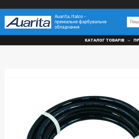
Auarita, Italco -
преміальне фарбувальне
обладнання
КАТАЛОГ ТОВАРІВ
П