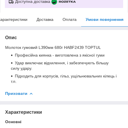
Доступна доставка
арактеристики
Доставка
Оплата
Умови повернення
Опис
Moлoтoк гумoвий LЗ90мм 680г HABF24З9 TOPTUL
Професійна киянка - виготовлена з якісної гуми
Удар виключає відхилення, і забезпечують більшу
силу удару.
Підходить для корпусів, гільз, ущільнювальних кілець і
т.п.
Приховати
Характеристики
Основні