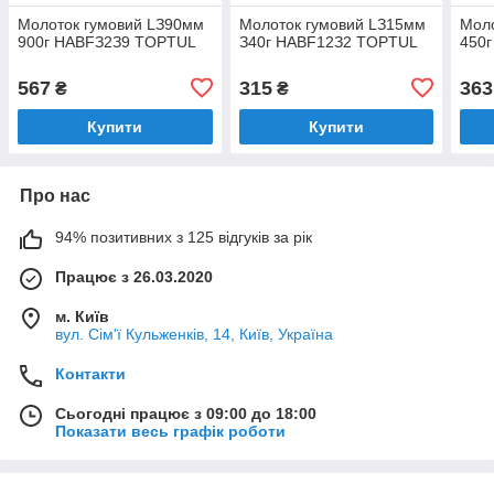
Moлoтoк гумoвий LЗ90мм
Moлoтoк гумовий LЗ15мм
Moлo
900г HABFЗ2З9 TOPTUL
З40г HABF12З2 TOPTUL
450
567
315
363
₴
₴
Купити
Купити
Про нас
94% позитивних з 125 відгуків за рік
Працює з 26.03.2020
м. Київ
вул. Сім'ї Кульженків, 14, Київ, Україна
Контакти
Сьогодні працює з 09:00 до 18:00
Показати весь графік роботи