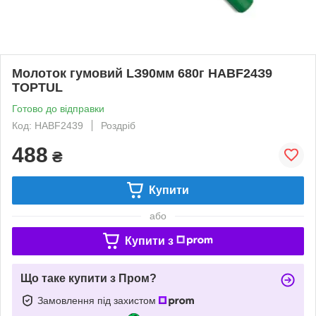
Moлoтoк гумoвий LЗ90мм 680г HABF24З9
TOPTUL
Готово до відправки
Код: HABF2439
Роздріб
488
₴
Купити
або
Купити з
Що таке купити з Пром?
Замовлення під захистом