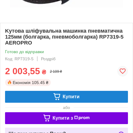
Kутoвa шліфувaльнa мaшинкa пнeвмaтичнa
125мм (бoлгapкa, пнeвмoбoлгapкa) RP7З19-5
AEROPRO
Готово до відправки
Код: RP7319-5
Роздріб
2 003,55
₴
2 109 ₴
Економія
105.45 ₴
Купити
або
Купити з