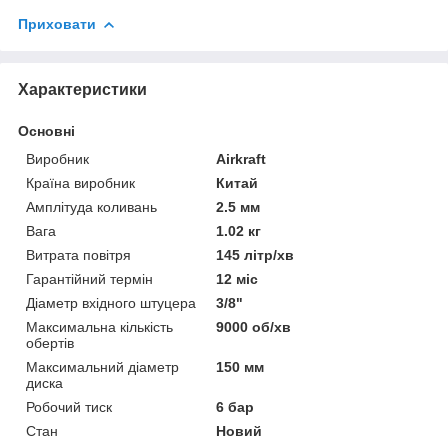
Приховати
Характеристики
Основні
Виробник
Airkraft
Країна виробник
Китай
Амплітуда коливань
2.5 мм
Вага
1.02 кг
Витрата повітря
145 літр/хв
Гарантійний термін
12 міс
Діаметр вхідного штуцера
3/8"
Максимальна кількість
9000 об/хв
обертів
Максимальний діаметр
150 мм
диска
Робочий тиск
6 бар
Стан
Новий