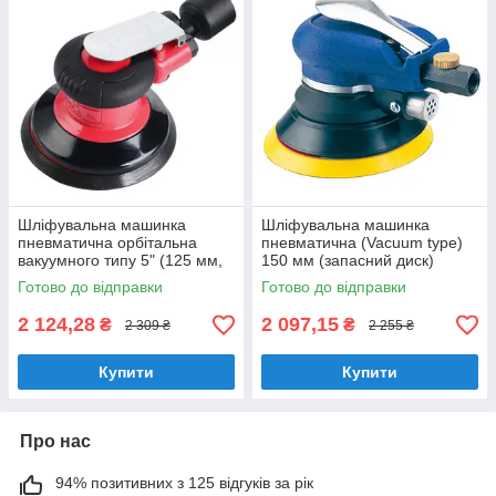
Шліфувальна машинка
Шліфувальна машинка
пневматична орбітальна
пневматична (Vacuum type)
вакуумного типу 5" (125 мм,
150 мм (запасний диск)
10000об/хв) RP7335s
AIRKRAFT AT-980-6V
Готово до відправки
Готово до відправки
AEROPRO
(шліфувальна машина)
2 124,28
2 097,15
₴
₴
2 309 ₴
2 255 ₴
Купити
Купити
Про нас
94% позитивних з 125 відгуків за рік