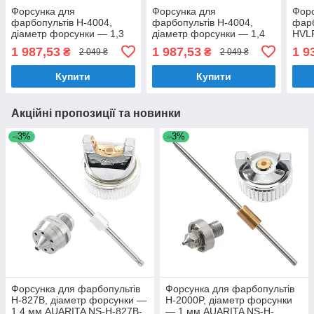
Форсунка для
Форсунка для
Форс
фарбопультів H-4004,
фарбопультів H-4004,
фар
діаметр форсунки — 1,3
діаметр форсунки — 1,4
HVLP
мм ITALCO NS-H-4004-1.3
мм ITALCO NS-H-4004-1.4
— 1,
1 987,53
1 987,53
1 9
₴
₴
2 049 ₴
2 049 ₴
GLO
Купити
Купити
Акційні пропозиції та новинки
–3%
–3%
Форсунка для фарбопультів
Форсунка для фарбопультів
H-827B, діаметр форсунки —
H-2000P, діаметр форсунки
1,4 мм AUARITA NS-H-827B-
— 1 мм AUARITA NS-H-