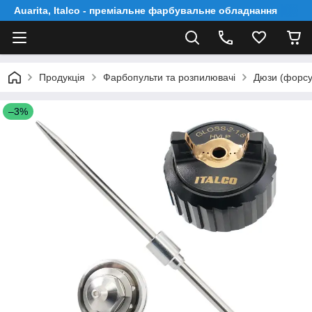
Auarita, Italco - преміальне фарбувальне обладнання
Продукція
Фарбопульти та розпилювачі
Дюзи (форсу
–3%