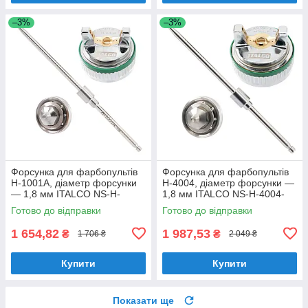
–3%
–3%
Форсунка для фарбопультів
Форсунка для фарбопультів
H-1001A, діаметр форсунки
H-4004, діаметр форсунки —
— 1,8 мм ITALCO NS-H-
1,8 мм ITALCO NS-H-4004-
1001A-1.8
1.8
Готово до відправки
Готово до відправки
1 654,82
1 987,53
₴
₴
1 706 ₴
2 049 ₴
Купити
Купити
Показати ще