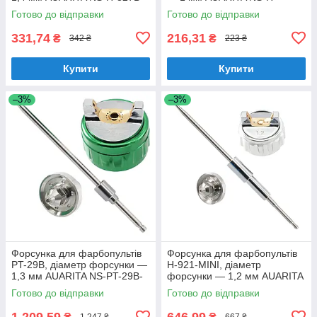
1.4
2000P-1.0
Готово до відправки
Готово до відправки
331,74
216,31
₴
₴
342 ₴
223 ₴
Купити
Купити
–3%
–3%
Форсунка для фарбопультів
Форсунка для фарбопультів
PT-29B, діаметр форсунки —
H-921-MINI, діаметр
1,3 мм AUARITA NS-PT-29B-
форсунки — 1,2 мм AUARITA
1.3
NS-H-921-MINI — 1.2
Готово до відправки
Готово до відправки
1 209,59
646,99