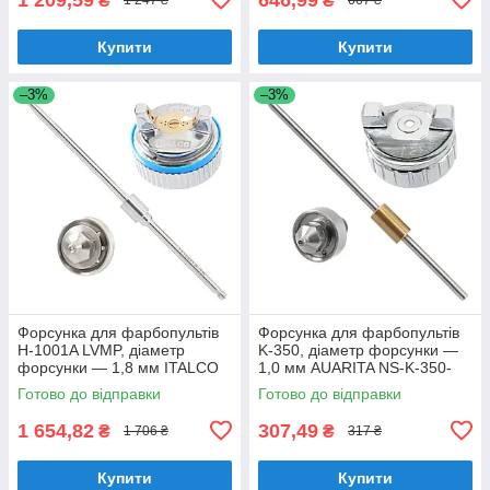
₴
₴
1 247 ₴
667 ₴
Купити
Купити
–3%
–3%
Форсунка для фарбопультів
Форсунка для фарбопультів
H-1001A LVMP, діаметр
K-350, діаметр форсунки —
форсунки — 1,8 мм ITALCO
1,0 мм AUARITA NS-K-350-
NS-H-1001A — 1.8LM
1.0
Готово до відправки
Готово до відправки
1 654,82
307,49
₴
₴
1 706 ₴
317 ₴
Купити
Купити