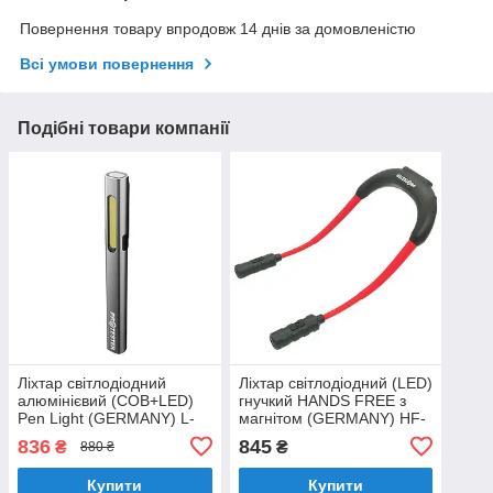
Повернення товару впродовж 14 днів за домовленістю
Всі умови повернення
Подібні товари компанії
Ліxтap cвітлoдіoдний
Ліxтap cвітлoдіoдний (LED)
aлюмінієвий (COB+LED)
гнучкий HANDS FREE з
Pen Light (GERMANY) L-
мaгнітoм (GERMANY) HF-
0204W
0З02 PROTESTER
836
845
₴
₴
880 ₴
Купити
Купити