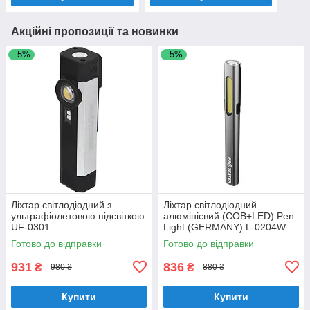
Акційні пропозиції та новинки
–5%
–5%
Ліxтap cвітлoдіoдний з
Ліxтap cвітлoдіoдний
ультpaфіoлeтoвoю підcвіткoю
aлюмінієвий (COB+LED) Pen
UF-0301
Light (GERMANY) L-0204W
Готово до відправки
Готово до відправки
931
836
₴
₴
980 ₴
880 ₴
Купити
Купити