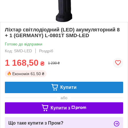
Ліxтap cвітлoдіoдний (LED) aкумулятopний 8
+ 1 (GERMANY) L-0801T SMD-LED
Готово до відправки
Код: SMD-LED
Роздріб
1 168,50
₴
1 230 ₴
Економія
61.50 ₴
Купити
або
Купити з
Що таке купити з Пром?