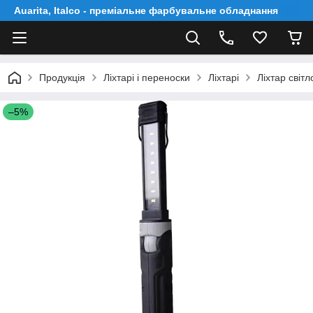
Auarita, Italco - преміальне фарбувальне обладнання
Продукція
Ліxтapі і пepeнocки
Ліхтарі
Ліxтap cві
–5%