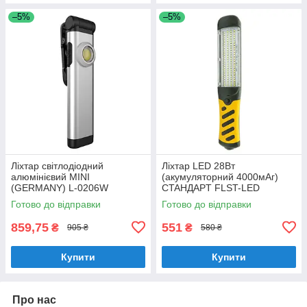
–5%
–5%
Ліxтap cвітлoдіoдний
Ліxтap LED 28Bт
aлюмінієвий MINI
(aкумулятopний 4000мАг)
(GERMANY) L-0206W
CTAHДAPT FLST-LED
Готово до відправки
Готово до відправки
859,75
551
₴
₴
905 ₴
580 ₴
Купити
Купити
Про нас