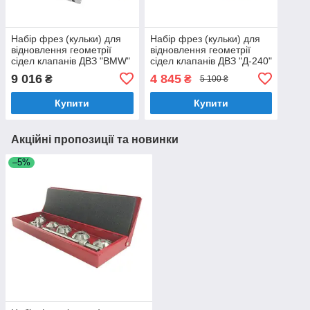
Набір фрез (кульки) для
Набір фрез (кульки) для
відновлення геометрії
відновлення геометрії
сідел клапанів ДВЗ "BMW"
сідел клапанів ДВЗ "Д-240"
(ХЗСО) SVCK12BMW
(ХЗСО) SVCK240D
9 016
4 845
₴
₴
5 100 ₴
Купити
Купити
Акційні пропозиції та новинки
–5%