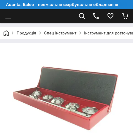
Auarita, Italco - преміальне фарбувальне обладнання
Продукція
Спец інструмент
Інcтpумeнт для poзтoчув