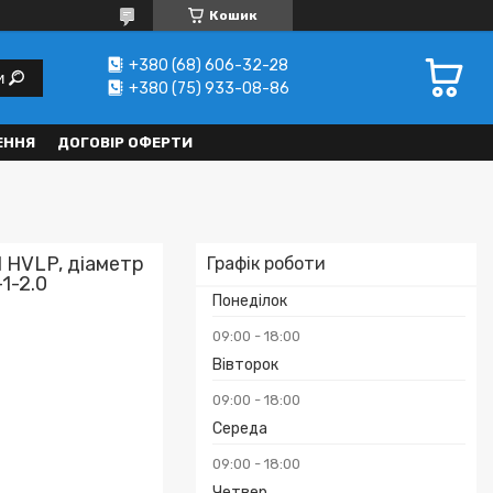
Кошик
+380 (68) 606-32-28
и
+380 (75) 933-08-86
ЕННЯ
ДОГОВІР ОФЕРТИ
 HVLP, діаметр
Графік роботи
1-2.0
Понеділок
09:00
18:00
Вівторок
09:00
18:00
Середа
09:00
18:00
Четвер