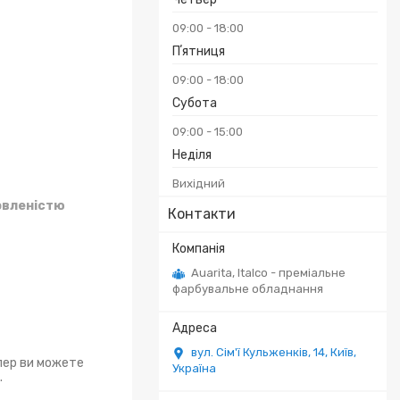
09:00
18:00
Пʼятниця
09:00
18:00
Субота
09:00
15:00
Неділя
Вихідний
овленістю
Контакти
Auarita, Italco - преміальне
фарбувальне обладнання
вул. Сім'ї Кульженків, 14, Київ,
епер ви можете
Україна
.