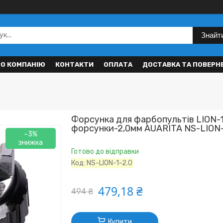
Знайт
РО КОМПАНІЮ
КОНТАКТИ
ОПЛАТА
ДОСТАВКА ТА ПОВЕРН
Форсунка для фарбопультів LION-1
форсунки-2,0мм AUARITA NS-LION-
–3%
Готово до відправки
Код:
NS-LION-1-2.0
479,18 ₴
494 ₴
Купити