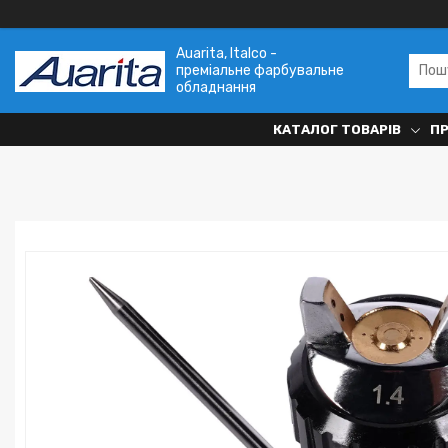
Auarita, Italco -
преміальне фарбувальне
обладнання
КАТАЛОГ ТОВАРІВ
П