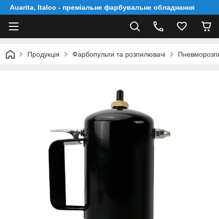
Auarita, Italco - преміальне фарбувальне обладнання
Продукція
Фарбопульти та розпилювачі
Пневморозпи