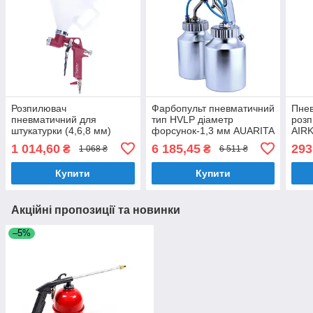
Розпилювач
Фарбопульт пневматичний
Пнев
пневматичний для
тип HVLP діаметр
розп
штукатурки (4,6,8 мм)
форсунок-1,3 мм AUARITA
AIR
AUARITA FR-301
PT-29B-1.3
пром
1 014,60
6 185,45
293
₴
₴
1 068 ₴
6 511 ₴
Купити
Купити
Акційні пропозиції та новинки
–5%