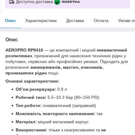
Доступна доставка
Опис
Характеристики
Доставка
Оплата
Умови п
Опис
AEROPRO RP8416
— це компактний і міцний
пневматичний
розпилювач
, призначений для нанесення технічних рідин у
побутових, сервісних або професійних умовах. Підходить для
розпилення
знежирювачів, мастил, очисників,
проникаючих рідин
тощо.
Основні характеристики:
Об’єм резервуара:
0,9 л
Робочий тиск:
5.5–10.3 бар (80–150 PSI)
Тип роботи:
пневматичний (заправний)
Можливість повторного наповнення:
так
Матеріал:
міцний металевий корпус
Використання:
тільки з неагресивними та
не