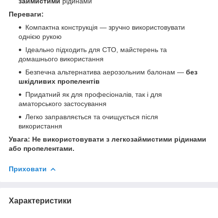
займистими
рідинами
Переваги:
Компактна конструкція — зручно використовувати
однією рукою
Ідеально підходить для СТО, майстерень та
домашнього використання
Безпечна альтернатива аерозольним балонам —
без
шкідливих пропелентів
Придатний як для професіоналів, так і для
аматорського застосування
Легко заправляється та очищується після
використання
Увага:
Не використовувати з легкозаймистими рідинами
або пропелентами.
Приховати
Характеристики