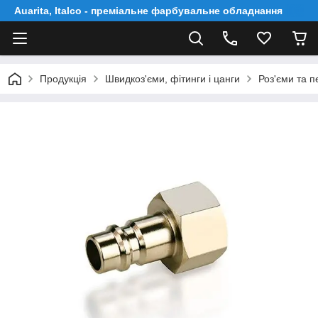
Auarita, Italco - преміальне фарбувальне обладнання
Продукція
Швидкоз'єми, фітинги і цанги
Роз'єми та п