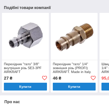
Подібні товари компанії
Перехідник "тато" 3/8"
Перехідник "тато" 1/4"
Швид
внутрішня різь SE3-3PF
зовнішня різь (PROFI)
1/4"
AIRKRAFT
AIRKRAFT. Made in Italy.
AIR
SE2-2PM (швидкоз'єм,
(шви
27
46
95,
₴
₴
адаптер)
Купити
Купити
Про нас