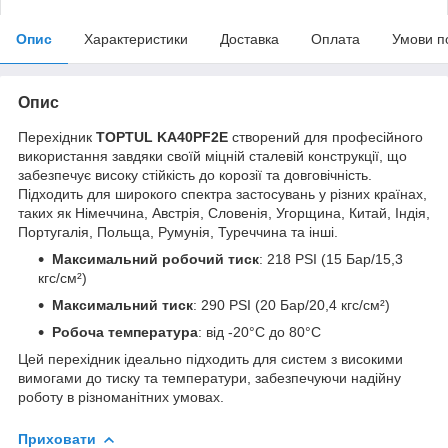
Опис
Характеристики
Доставка
Оплата
Умови п
Опис
Перехідник
TOPTUL KA40PF2E
створений для професійного
використання завдяки своїй міцній сталевій конструкції, що
забезпечує високу стійкість до корозії та довговічність.
Підходить для широкого спектра застосувань у різних країнах,
таких як Німеччина, Австрія, Словенія, Угорщина, Китай, Індія,
Португалія, Польща, Румунія, Туреччина та інші.
Максимальний робочий тиск
: 218 PSI (15 Бар/15,3
кгс/см²)
Максимальний тиск
: 290 PSI (20 Бар/20,4 кгс/см²)
Робоча температура
: від -20°C до 80°C
Цей перехідник ідеально підходить для систем з високими
вимогами до тиску та температури, забезпечуючи надійну
роботу в різноманітних умовах.
Приховати