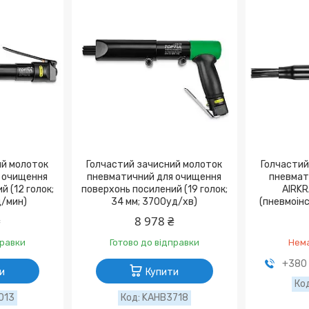
ий молоток
Голчастий зачисний молоток
Голчастий
 очищення
пневматичний для очищення
пневмат
й (12 голок;
поверхонь посилений (19 голок;
AIRK
д/мин)
34 мм; 3700уд/хв)
(пневмоін
₴
8 978 ₴
правки
Готово до відправки
Нема
+380 
и
Купити
013
KAHB3718