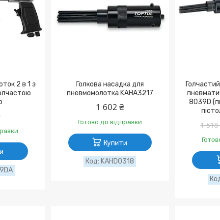
ток 2 в 1 з
Голкова насадка для
Голчастий
голчастою
пневмомолотка KAHA3217
пневмати
ю
8039D (п
1 602 ₴
пісто
₴
Готово до відправки
1 518
правки
Готов
Купити
и
KAHD0318
39DA