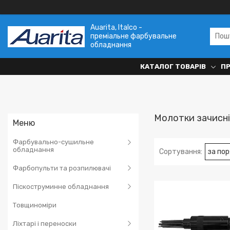
Auarita, Italco -
преміальне фарбувальне
обладнання
КАТАЛОГ ТОВАРІВ
П
Молотки зачисні
Фарбувально-сушильне
обладнання
Фарбопульти та розпилювачі
Піскоструминне обладнання
Товщиноміри
Ліхтарі і переноски