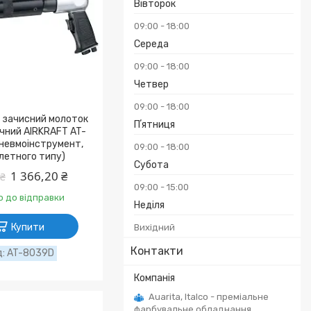
Вівторок
09:00
18:00
Середа
09:00
18:00
Четвер
09:00
18:00
 зачисний молоток
Пʼятниця
чний AIRKRAFT AT-
невмоінструмент,
09:00
18:00
летного типу)
Субота
1 366,20 ₴
 ₴
09:00
15:00
о до відправки
Неділя
Купити
Вихідний
Контакти
AT-8039D
Auarita, Italco - преміальне
фарбувальне обладнання