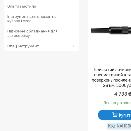
Олії та мастила
Інструмент для елементів
кузова і скла
Підйомне обладнання для
автосервісу
Спец інструмент
Голчастий зачисн
пневматичний для
поверхонь посилени
28 мм; 5000у
4 738 
Готово до від
Купит
KAHC5