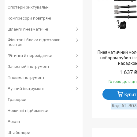
Спотери рихтувальні
Компресори повітряні
Шланги пневматичні
Фільтри і блоки підготовки
повітря
Пневматичний моло
Фітинги й перехідники
набором зубил і 
насадко
Зачисний інструмент
1 637 
Пневмоінструмент
Готово до від
Ручний інструмент
Купит
Траверси
AT-80
Ножичні підйомники
Рокли
Штабелери