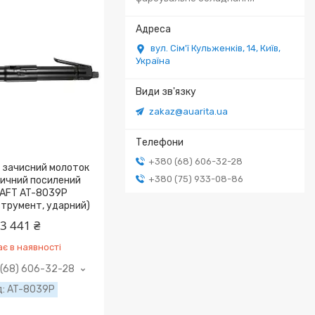
вул. Сім'ї Кульженків, 14, Київ,
Україна
zakaz@auarita.ua
+380 (68) 606-32-28
 зачисний молоток
+380 (75) 933-08-86
ичний посилений
RAFT AT-8039P
струмент, ударний)
3 441 ₴
є в наявності
(68) 606-32-28
AT-8039P