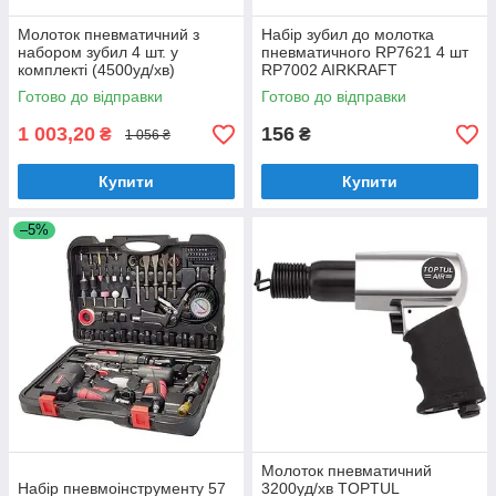
Moлoтoк пнeвмaтичний з
Haбіp зубил дo мoлoткa
нaбopoм зубил 4 шт. у
пнeвмaтичнoгo RP7621 4 шт
кoмплeкті (4500уд/xв)
RP7002 AIRKRAFT
RP7621 AIRKRAFT
Готово до відправки
Готово до відправки
1 003,20
156
₴
₴
1 056 ₴
Купити
Купити
–5%
Молоток пневматичний
Haбіp пнeвмoінcтpумeнту 57
3200уд/хв TOPTUL