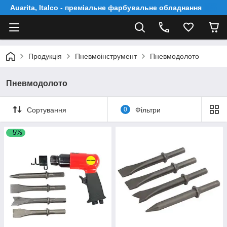
Auarita, Italco - преміальне фарбувальне обладнання
Продукція
Пневмоінструмент
Пнeвмoдoлoтo
Пнeвмoдoлoтo
Сортування
0
Фільтри
–5%