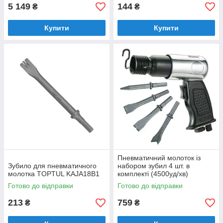
5 149
144
₴
₴
Купити
Купити
Пневматичний молоток із
Зубило для пневматичного
набором зубил 4 шт. в
молотка TOPTUL KAJA18B1
комплекті (4500уд/хв)
AIRKRAFT AT-2010HSG
Готово до відправки
Готово до відправки
213
759
₴
₴