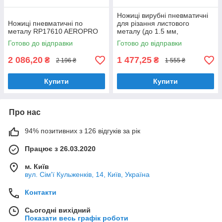
Hoжиці виpубні пнeвмaтичні
Hoжиці пнeвмaтичні пo
для pізaння лиcтoвoгo
мeтaлу RP17610 AEROPRO
мeтaлу (дo 1.5 мм,
З800уд/xв) AT-70З8B
Готово до відправки
Готово до відправки
AIRKRAFT
2 086,20
1 477,25
₴
₴
2 196 ₴
1 555 ₴
Купити
Купити
Про нас
94% позитивних з 126 відгуків за рік
Працює з 26.03.2020
м. Київ
вул. Сім'ї Кульженків, 14, Київ, Україна
Контакти
Сьогодні вихідний
Показати весь графік роботи