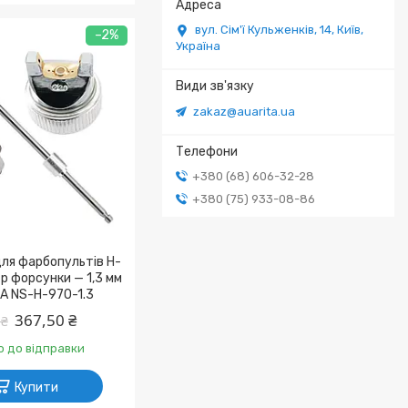
вул. Сім'ї Кульженків, 14, Київ,
–2%
Україна
zakaz@auarita.ua
+380 (68) 606-32-28
+380 (75) 933-08-86
ля фарбопультів H-
р форсунки — 1,3 мм
A NS-H-970-1.3
367,50 ₴
 ₴
о до відправки
Купити