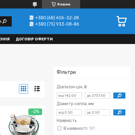
Кошик
+380 (68) 606-32-28
и
+380 (75) 933-08-86
ЕННЯ
ДОГОВІР ОФЕРТИ
Фільтри
Діапазон цін, ₴
Діаметр сопла, мм
–2%
Наявність
В наявності
181