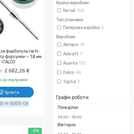
Країна виробник
Китай
154
Тип упаковки
Паперова коробка
2
Виробник
Aeropro
18
ля фарбопультів H-
Airkraft
1
тр форсунки — 1,8 мм
ITALCO
Auarita
135
2 682,26 ₴
 ₴
Italco
48
о до відправки
Toptul
3
Купити
Графік роботи
NS-H-5005-1.8
Понеділок
09:00
18:00
Вівторок
–2%