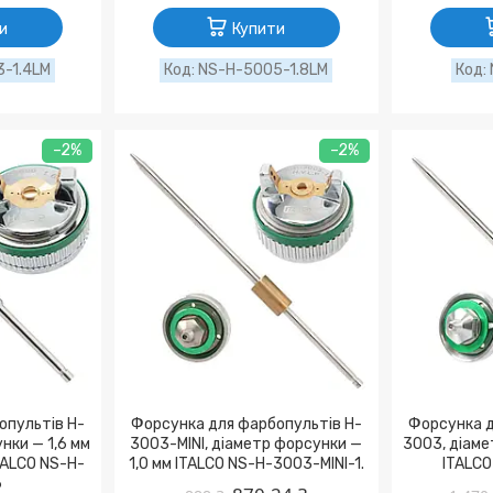
и
Купити
-1.4LM
NS-H-5005-1.8LM
–2%
–2%
опультів H-
Форсунка для фарбопультів H-
Форсунка д
нки — 1,6 мм
3003-MINI, діаметр форсунки —
3003, діаме
TALCO NS-H-
1,0 мм ITALCO NS-H-3003-MINI-1.
ITALCO
6