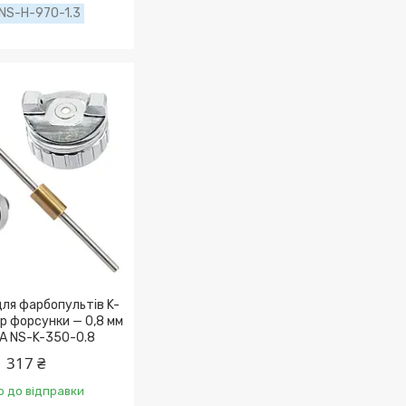
NS-H-970-1.3
ля фарбопультів K-
р форсунки — 0,8 мм
A NS-K-350-0.8
317 ₴
о до відправки