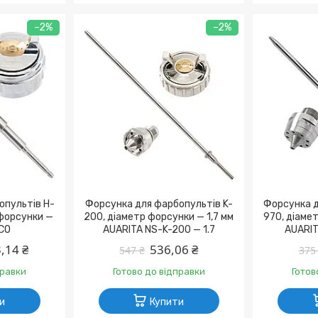
–2%
–2%
опультів H-
Форсунка для фарбопультів K-
Форсунка д
 форсунки —
200, діаметр форсунки — 1,7 мм
970, діамет
LCO
AUARITA NS-K-200 — 1.7
AUARIT
,14 ₴
536,06 ₴
547 ₴
375
правки
Готово до відправки
Готов
и
Купити