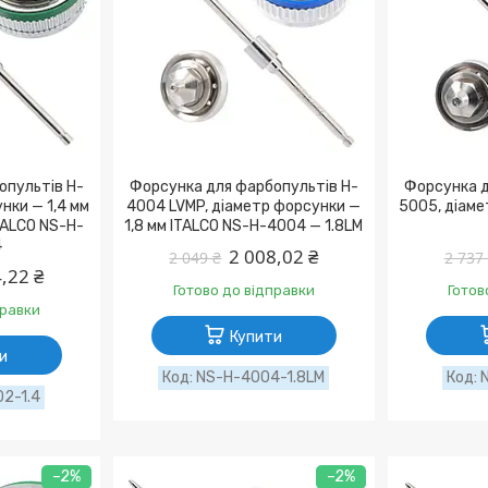
опультів H-
Форсунка для фарбопультів H-
Форсунка д
нки — 1,4 мм
4004 LVMP, діаметр форсунки —
5005, діаме
TALCO NS-H-
1,8 мм ITALCO NS-H-4004 — 1.8LM
4
2 008,02 ₴
2 049 ₴
2 737
,22 ₴
Готово до відправки
Готов
правки
Купити
и
NS-H-4004-1.8LM
2-1.4
–2%
–2%