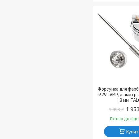
Форсунка для фарб
929 LVMP, діаметр
1,8 мм ITA
1 953
1 993 ₴
Готово до від
Купит