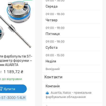
09:00
18:00
Середа
09:00
18:00
Четвер
09:00
18:00
Пʼятниця
09:00
18:00
Субота
09:00
15:00
ля фарбопультів ST-
 діаметр форсунки —
Неділя
 мм AUARITA
Вихідний
1 189,72 ₴
 ₴
Контакти
о до відправки
Купити
Auarita, Italco - преміальне
фарбувальне обладнання
-ST-3000-1.4LM