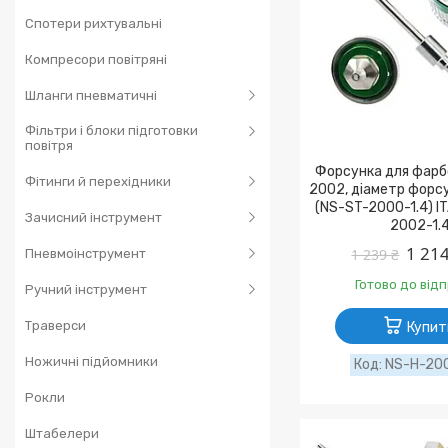
Спотери рихтувальні
Компресори повітряні
Шланги пневматичні
Фільтри і блоки підготовки
повітря
Форсунка для фарб
Фітинги й перехідники
2002, діаметр форсу
(NS-ST-2000-1.4) I
Зачисний інструмент
2002-1.
1 214
1 239 ₴
Пневмоінструмент
Готово до від
Ручний інструмент
Траверси
Купит
Ножичні підйомники
NS-H-200
Рокли
Штабелери