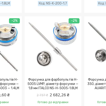
-1.8LM
NS-K-200-1.7
–2%
–2%
опультів H-
Форсунка для фарбопультів H-
Форсунка д
 форсунки —
5005 LVMP, діаметр форсунки —
350, діамет
3003 — 1.4LM
1,8 мм ITALCO NS-H-5005-1.8LM
AUARIT
,60 ₴
2 682,26 ₴
2 737 ₴
правки
Готово до відправки
Готов