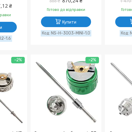
870,24 ₴
888 ₴
1 470
,12 ₴
Готово до відправки
Готов
правки
Купити
и
NS-H-3003-MINI-1.0
2-1.6
–2%
–2%