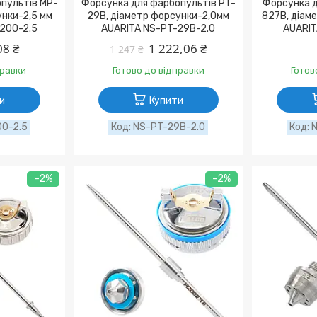
пультів MP-
Форсунка для фарбопультів PT-
Форсунка д
унки-2,5 мм
29B, діаметр форсунки-2,0мм
827B, діам
200-2.5
AUARITA NS-PT-29B-2.0
AUARIT
08 ₴
1 222,06 ₴
1 247 ₴
правки
Готово до відправки
Готов
и
Купити
0-2.5
NS-PT-29B-2.0
N
–2%
–2%