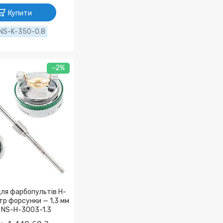
Купити
NS-K-350-0.8
–2%
ля фарбопультів H-
тр форсунки — 1,3 мм
 NS-H-3003-1.3