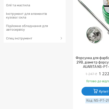
Олії та мастила
Інструмент для елементів
кузова і скла
Підйомне обладнання для
автосервісу
Спец інструмент
Форсунка для фарбо
29B, діаметр форсу
AUARITA NS-PT-
1 222
1 247 ₴
Готово до від
Купит
NS-PT-29