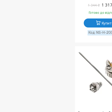
1 317
1 344 ₴
Готово до від
Купит
NS-H-200