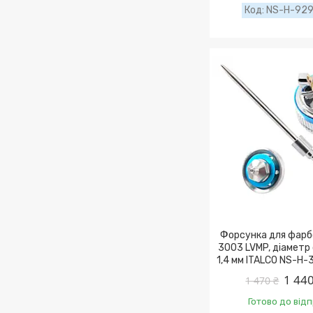
NS-H-929
Форсунка для фарб
3003 LVMP, діаметр
1,4 мм ITALCO NS-H-
1 440
1 470 ₴
Готово до від