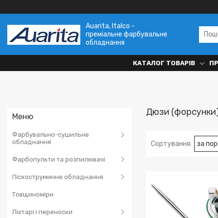
Auarita, Italco -
преміальне фарбувальне
обладнання
КАТАЛОГ ТОВАРІВ
П
Дюзи (форсунки
Фарбувально-сушильне
обладнання
Фарбопульти та розпилювачі
Піскоструминне обладнання
Товщиноміри
Ліхтарі і переноски