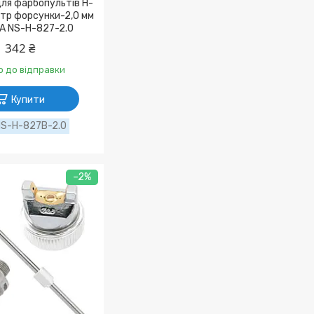
ля фарбопультів H-
етр форсунки-2,0 мм
A NS-H-827-2.0
342 ₴
о до відправки
Купити
S-H-827B-2.0
–2%