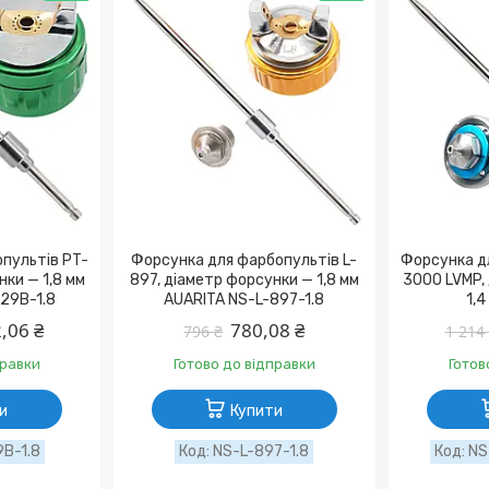
пультів PT-
Форсунка для фарбопультів L-
Форсунка д
нки — 1,8 мм
897, діаметр форсунки — 1,8 мм
3000 LVMP,
29B-1.8
AUARITA NS-L-897-1.8
1,4
,06 ₴
780,08 ₴
796 ₴
1 214
правки
Готово до відправки
Готов
и
Купити
B-1.8
NS-L-897-1.8
NS