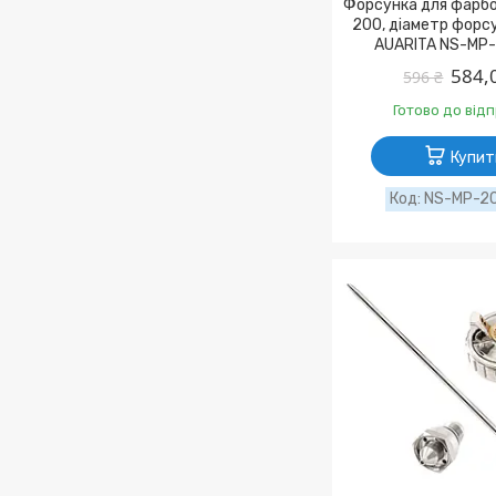
Форсунка для фарбо
200, діаметр форс
AUARITA NS-MP-
584,
596 ₴
Готово до від
Купит
NS-MP-20