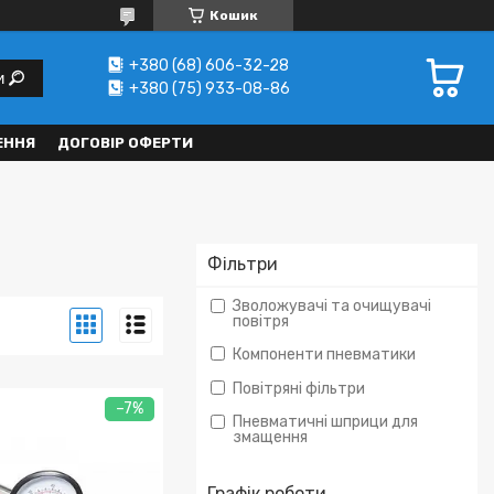
Кошик
+380 (68) 606-32-28
и
+380 (75) 933-08-86
ЕННЯ
ДОГОВІР ОФЕРТИ
Фільтри
Зволожувачі та очищувачі
повітря
Компоненти пневматики
Повітряні фільтри
–7%
Пневматичні шприци для
змащення
Графік роботи