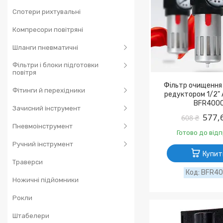
Спотери рихтувальні
Компресори повітряні
Шланги пневматичні
Фільтри і блоки підготовки
повітря
Фільтр очищення 
Фітинги й перехідники
редуктором 1/2"
BFR400
Зачисний інструмент
577,
608 ₴
Пневмоінструмент
Готово до від
Ручний інструмент
Купит
Траверси
BFR4
Ножичні підйомники
Рокли
Штабелери