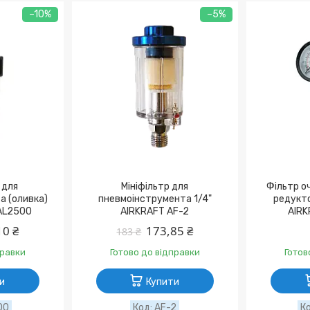
–10%
–5%
 для
Мініфільтр для
Фільтр о
а (оливка)
пневмоінструмента 1/4"
редукто
 AL2500
AIRKRAFT AF-2
AIRK
10 ₴
173,85 ₴
183 ₴
правки
Готово до відправки
Готов
и
Купити
00
AF-2