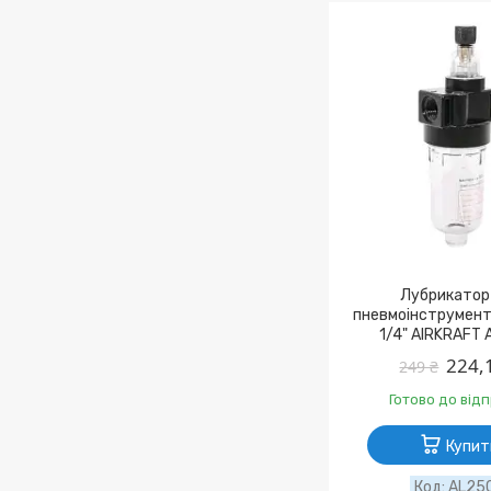
Лубрикатор
пневмоінструмент
1/4" AIRKRAFT
224,
249 ₴
Готово до від
Купит
AL25