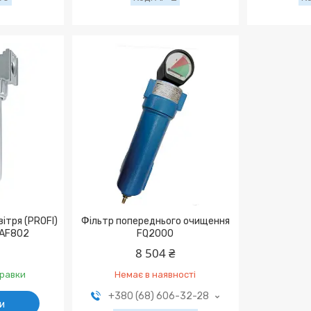
ітря (PROFI)
Фільтр попереднього очищення
 AF802
FQ2000
8 504 ₴
правки
Немає в наявності
+380 (68) 606-32-28
и