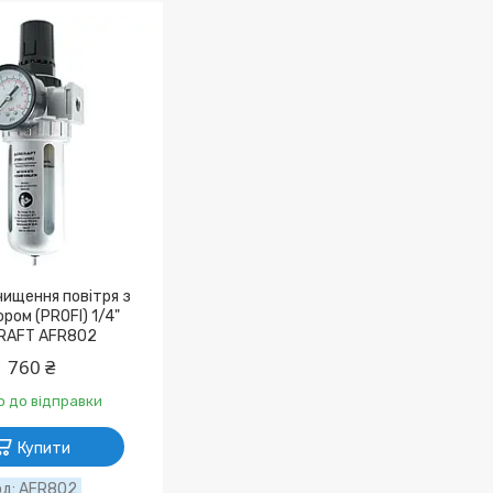
чищення повітря з
ром (PROFI) 1/4"
RAFT AFR802
760 ₴
о до відправки
Купити
AFR802