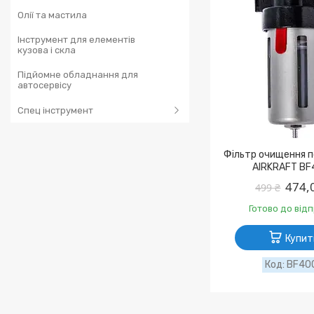
Олії та мастила
Інструмент для елементів
кузова і скла
Підйомне обладнання для
автосервісу
Спец інструмент
Фільтр очищення п
AIRKRAFT BF
474,
499 ₴
Готово до від
Купит
BF40