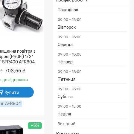
Понеділок
09:00
18:00
Вівторок
09:00
18:00
Середа
чищення повітря з
09:00
18:00
ром (PROFI) 1/2"
T SFR400 AFR804
Четвер
708,66 ₴
 ₴
09:00
18:00
Пʼятниця
о до відправки
09:00
18:00
Купити
Субота
AFR804
09:00
15:00
Неділя
Вихідний
–5%
Контакти