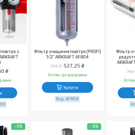
повітря з
Фільтр очищення повітря (PROFI)
Фільтр о
 AIRKRAFT
1/2" AIRKRAFT AF804
редукто
0
AIRKRAF
527,25 ₴
555 ₴
60 ₴
762
Готово до відправки
правки
Готов
Купити
и
AF804
000
–5%
–5%