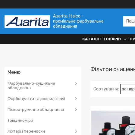
Auarita, Italco -
преміальне фарбувальне
обладнання
КАТАЛОГ ТОВАРІВ
П
Фільтри очищенн
Фарбувально-сушильне
обладнання
Фарбопульти та розпилювачі
Піскоструминне обладнання
Товщиноміри
Ліхтарі і переноски