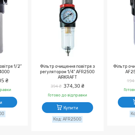
овітря 1/2"
Фільтр очищення повітря з
Фільтр очи
4000
регулятором 1/4" AFR2500
AF25
AIRKRAFT
05 ₴
194
374,30 ₴
394 ₴
правки
Готов
Готово до відправки
и
Купити
00
AFR2500