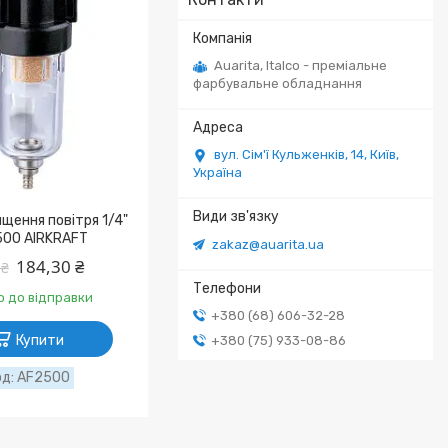
Auarita, Italco - преміальне
фарбувальне обладнання
вул. Сім'ї Кульженків, 14, Київ,
Україна
щення повітря 1/4"
00 AIRKRAFT
zakaz@auarita.ua
184,30 ₴
 ₴
о до відправки
+380 (68) 606-32-28
Купити
+380 (75) 933-08-86
AF2500