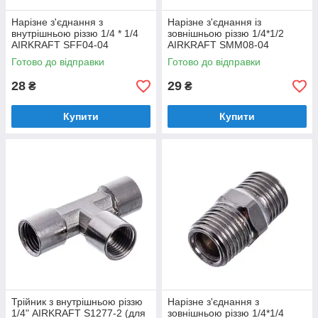
Нарізне з'єднання з
Нарізне з'єднання із
внутрішньою різзю 1/4 * 1/4
зовнішньою різзю 1/4*1/2
AIRKRAFT SFF04-04
AIRKRAFT SMM08-04
(швидкорознімне)
(швидкорознімне)
Готово до відправки
Готово до відправки
28
29
₴
₴
Купити
Купити
Трійник з внутрішньою різзю
Нарізне з'єднання з
1/4" AIRKRAFT S1277-2 (для
зовнішньою різзю 1/4*1/4