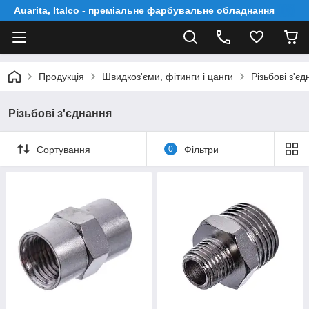
Auarita, Italco - преміальне фарбувальне обладнання
Продукція
Швидкоз'єми, фітинги і цанги
Різьбові з'є
Різьбові з'єднання
Сортування
0
Фільтри