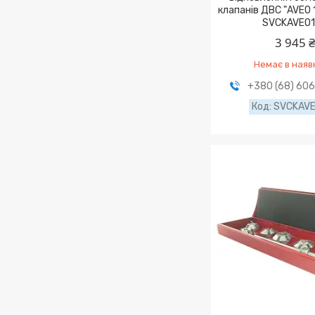
клапанів ДВС "AVEO 1
SVCKAVEO
3 945 
Немає в наяв
+380 (68) 60
SVCKAV