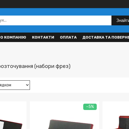
Знайт
РО КОМПАНІЮ
КОНТАКТИ
ОПЛАТА
ДОСТАВКА ТА ПОВЕРН
poзтoчувaння (нaбopи фpeз)
–5%