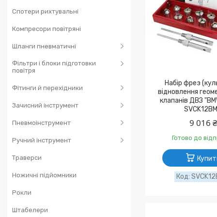
Спотери рихтувальні
Компресори повітряні
Шланги пневматичні
Фільтри і блоки підготовки
повітря
Набір фрез (кул
Фітинги й перехідники
відновлення геоме
клапанів ДВЗ "BM
Зачисний інструмент
SVCK12B
9 016 
Пневмоінструмент
Готово до від
Ручний інструмент
Траверси
Купит
Ножичні підйомники
SVCK1
Рокли
Штабелери