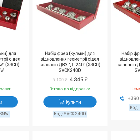
ьки) для
Набір фрез (кульки) для
Набір фр
трії сідел
відновлення геометрії сідел
відновлен
W" (ХЗСО)
клапанів ДВЗ "Д-240" (ХЗСО)
клaпaнів Д
MW
SVCK240D
S
₴
4 845 ₴
5 100 ₴
правки
Готово до відправки
Нема
+380 
и
Купити
2BMW
SVCK240D