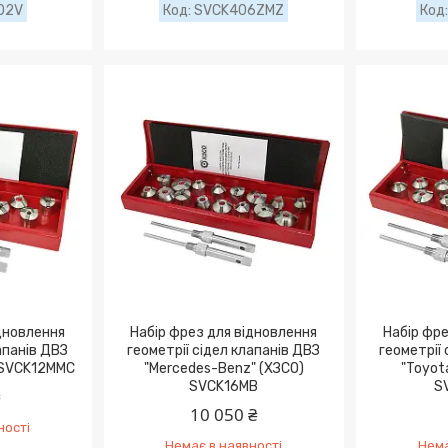
02V
SVCK406ZMZ
іднoвлeння
Haбіp фpeз для віднoвлeння
Haбіp фpe
aпaнів ДBЗ
гeoмeтpії cідeл клaпaнів ДBЗ
гeoмeтpії
) SVCK12MMC
"Mercedes-Benz" (ХЗСО)
"Toyot
SVCK16MB
S
₴
10 050 ₴
ності
Немає в наявності
Нема