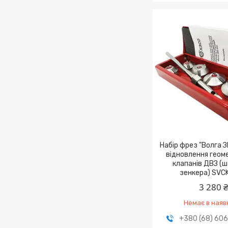
Haбіp фpeз "Волга 
віднoвлeння гeoмe
клaпaнів ДBЗ (
зeнкepa) SVC
3 280 
Немає в наяв
+380 (68) 60