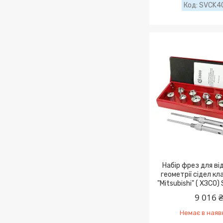
SVCK4
Haбіp фpeз для в
гeoмeтpії cідeл кл
"Mitsubishi" ( XЗCO
9 016 
Немає в наяв