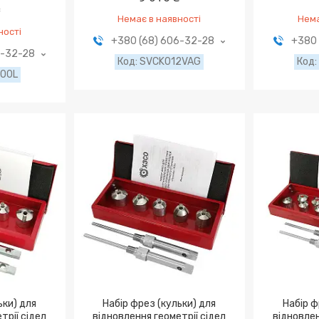
₴
Немає в наявності
Нема
ності
+380 (68) 606-32-28
+380 
6-32-28
SVCK012VAG
00L
ьки) для
Набір фрез (кульки) для
Набір ф
трії сідел
відновлення геометрії сідел
відновлен