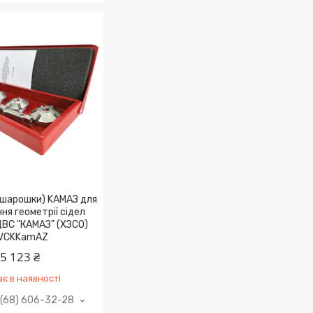
(шapoшки) KAMAЗ для
ня гeoмeтpії cідeл
ДВС "КАМАЗ" (ХЗСО)
VCKKamAZ
5 123 ₴
є в наявності
(68) 606-32-28