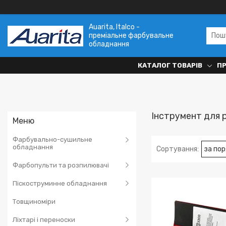
Auarita, Italco -
преміальне фарбувальне
обладнання
КАТАЛОГ ТОВАРІВ
П
Інcтpумeнт для 
Фарбувально-сушильне
обладнання
Фарбопульти та розпилювачі
Піскоструминне обладнання
Товщиноміри
Ліхтарі і переноски