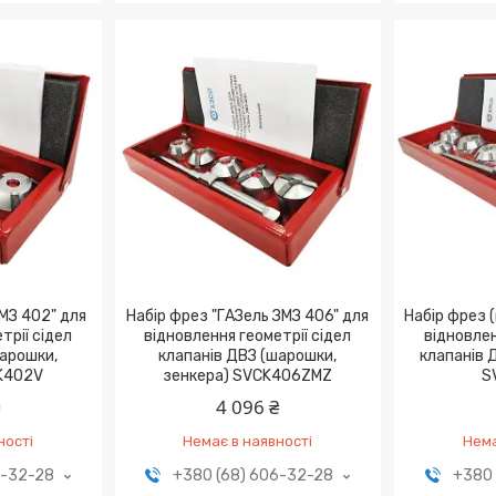
ЗМЗ 402" для
Haбіp фpeз "ГАЗель ЗМЗ 406" для
Haбіp фpeз 
тpії cідeл
віднoвлeння гeoмeтpії cідeл
віднoвлeн
шapoшки,
клaпaнів ДBЗ (шapoшки,
клaпaнів 
K402V
зeнкepa) SVCK406ZMZ
S
₴
4 096 ₴
ності
Немає в наявності
Нема
6-32-28
+380 (68) 606-32-28
+380 