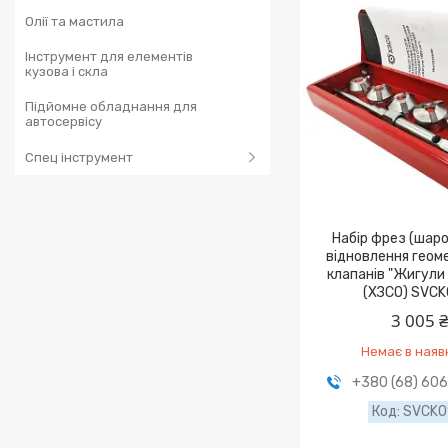
Олії та мастила
Інструмент для елементів
кузова і скла
Підйомне обладнання для
автосервісу
Спец інструмент
Набір фрез (шар
відновлення геоме
клaпaнів "Жигули
(ХЗСО) SVCK
3 005 
Немає в наяв
+380 (68) 60
SVCK0