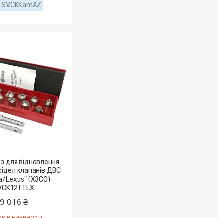
SVCKKamAZ
з для віднoвлeння
 cідeл клaпaнів ДВС
a/Lexus" (ХЗСО)
VCK12TTLX
9 016 ₴
є в наявності