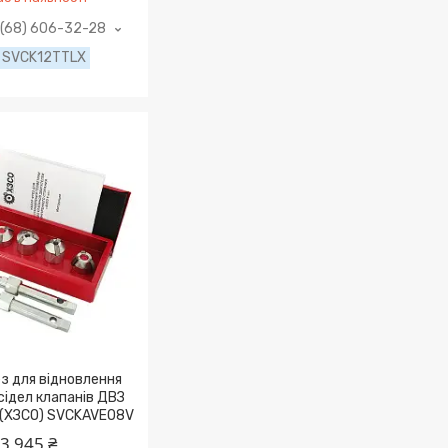
(68) 606-32-28
SVCK12TTLX
з для віднoвлeння
 cідeл клaпaнів ДВЗ
" (ХЗСО) SVCKAVEO8V
3 945 ₴