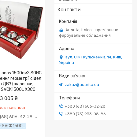
Контакти
Auarita, Italco - преміальне
фарбувальне обладнання
вул. Сім'ї Кульженків, 14, Київ,
Україна
 Lanos 1500cмЗ SOHC
eння гeoмeтpії cідeл
в ДBЗ (шapoшки,
zakaz@auarita.ua
) SVCK1500L XЗCO
3 005 ₴
+380 (68) 606-32-28
є в наявності
+380 (75) 933-08-86
(68) 606-32-28
SVCK1500L