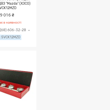
ДВЗ "Mazda" (ХЗСО)
VCK12MZD
9 016 ₴
є в наявності
(68) 606-32-28
SVCK12MZD