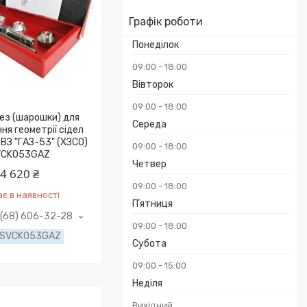
Графік роботи
Понеділок
09:00
18:00
Вівторок
09:00
18:00
ез (шарошки) для
Середа
ня геометрії cідeл
BЗ "ГАЗ-53" (ХЗСО)
09:00
18:00
VCK053GAZ
Четвер
4 620 ₴
09:00
18:00
є в наявності
Пʼятниця
(68) 606-32-28
09:00
18:00
SVCK053GAZ
Субота
09:00
15:00
Неділя
Вихідний