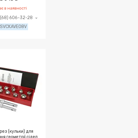
є в наявності
(68) 606-32-28
SVCKAVEO8V
рез (кульки) для
ня геометрії сідел