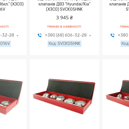
6кл." (ХЗСО)
клапанів ДВЗ "Hyundai/Kia"
клапанів 
16V
(ХЗСО) SVCK05HNK
S
₴
3 945 ₴
ності
Немає в наявності
Нема
6-32-28
+380 (68) 606-32-28
+380 
EO16V
SVCK05HNK