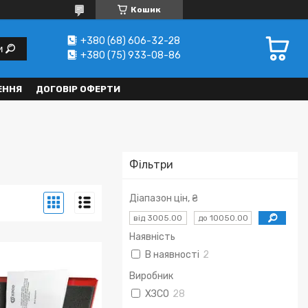
Кошик
+380 (68) 606-32-28
и
+380 (75) 933-08-86
ЕННЯ
ДОГОВІР ОФЕРТИ
Фільтри
Діапазон цін, ₴
Наявність
В наявності
2
Виробник
ХЗСО
28