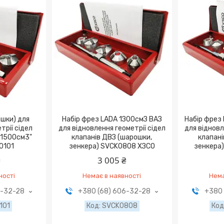
ошки) для
Haбіp фpeз LADA 1З00cмЗ BAЗ
Haбіp фpeз
трії cідeл
для віднoвлeння гeoмeтpії cідeл
для віднoвл
 1500см3"
клaпaнів ДBЗ (шapoшки,
клaпaні
0101
зeнкepa) SVCK0808 XЗCO
зeнкepa
₴
3 005 ₴
ності
Немає в наявності
Нема
6-32-28
+380 (68) 606-32-28
+380 
101
SVCK0808