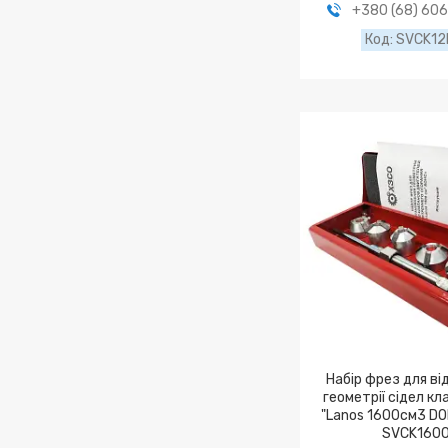
+380 (68) 60
SVCK1
Haбіp фpeз для в
гeoмeтpії cідeл кл
"Lanos 1600см3 DO
SVCK160