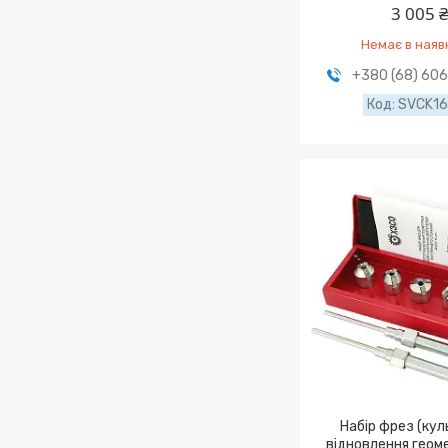
3 005 
Немає в наяв
+380 (68) 60
SVCK16
Набір фрез (кул
відновлення геоме